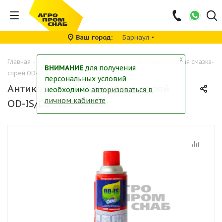
Ваш город
Барнаул
╳
Главная
-
Каталог
-
Автохимия
-
Смазки
-
Антикоррозийная смазка-
ВНИМАНИЕ
для получения
спрей OD-IS/Ds4450 450мл
персональных условий
Антикоррозийная смазка-спрей
необходимо
авторизоваться в
личном кабинете
OD-IS/Ds4450 450мл