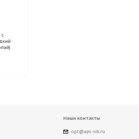
Очиститель ODIS для
Автошампунь
стекол триггер, 750 мл.
бесконтактн
 с
Standart, 1 л.
дкий
итай)
Наши контакты
opt@aps-sib.ru