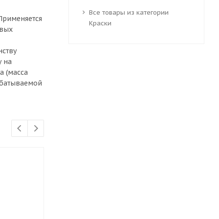
Все товары из категории
 Применяется
Краски
овых
нству
у на
а (масса
рабатываемой