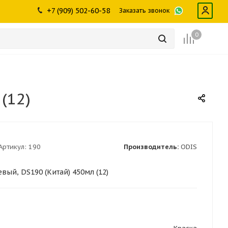
ры
промышленности
Инструменты
Щетки, скребки,
+7 (909) 502-60-58
Заказать звонок
дворники
Лампы
Крепеж
0
(12)
Артикул:
190
Производитель:
ODIS
вый, DS190 (Китай) 450мл (12)