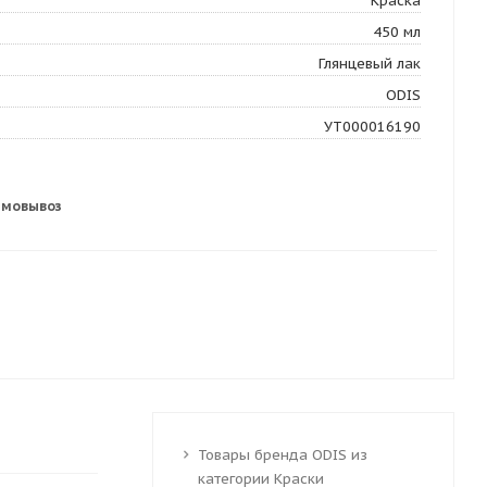
Краска
450 мл
Глянцевый лак
ODIS
УТ000016190
амовывоз
Товары бренда ODIS из
категории Краски