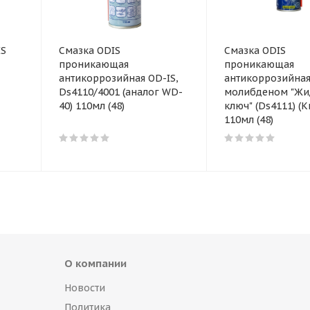
IS
Смазка ODIS
Смазка ODIS
проникающая
проникающая
антикоррозийная OD-IS,
антикоррозийная
Ds4110/4001 (аналог WD-
молибденом "Жи
40) 110мл (48)
ключ" (Ds4111) (К
110мл (48)
О компании
Новости
Политика