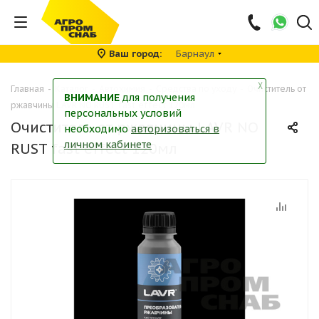
Ваш город
Барнаул
╳
Главная
-
Каталог
-
Автохимия
-
Средства по уходу
-
Очиститель от
ВНИМАНИЕ
для получения
ржавчины LAVR NO RUST fast effect 120мл
персональных условий
Очиститель от ржавчины LAVR NO
необходимо
авторизоваться в
личном кабинете
RUST fast effect 120мл