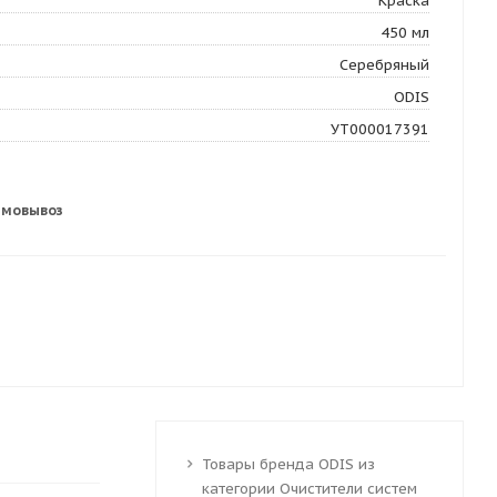
Краска
450 мл
Серебряный
ODIS
УТ000017391
амовывоз
Товары бренда ODIS из
категории Очистители систем