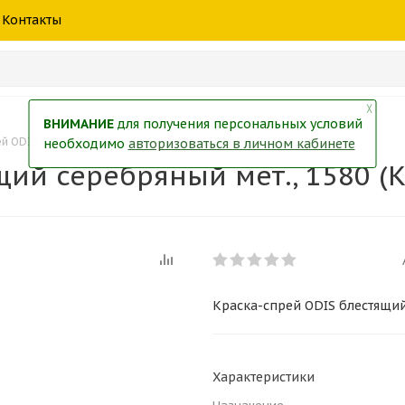
шины
спецтехники
жидкость
товары
масла
фильт
Контакты
тры
екол
Краски
╳
ВНИМАНИЕ
для получения персональных условий
й ODIS блестящий серебряный мет., 1580 (Китай) 450мл
необходимо
авторизоваться в личном кабинете
ий серебряный мет., 1580 (
Краска-спрей ODIS блестящий 
Характеристики