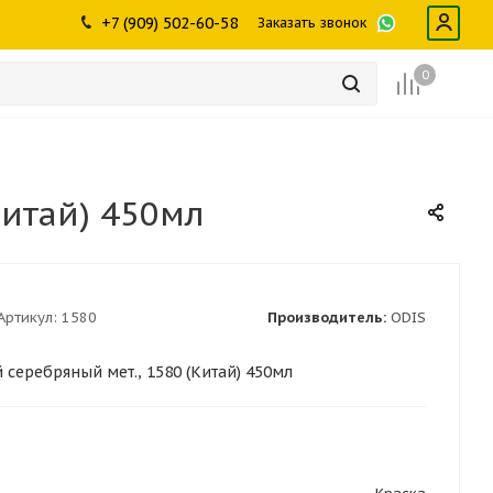
ры
промышленности
Инструменты
Щетки, скребки,
+7 (909) 502-60-58
Заказать звонок
дворники
Лампы
Крепеж
0
Китай) 450мл
Артикул:
1580
Производитель:
ODIS
серебряный мет., 1580 (Китай) 450мл