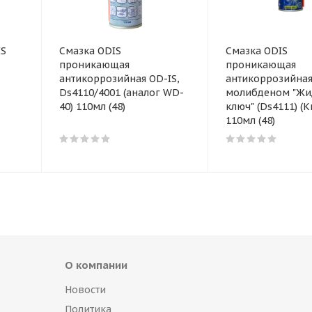
IS
Смазка ODIS
Смазка ODIS
проникающая
проникающая
антикоррозийная OD-IS,
антикоррозийная
Ds4110/4001 (аналог WD-
молибденом "Жи
40) 110мл (48)
ключ" (Ds4111) (К
110мл (48)
О компании
Новости
Политика