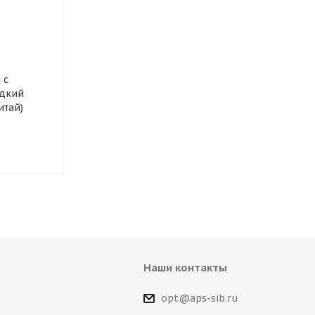
Автошампунь ODIS для
Смазка сили
бесконтактной мойки
Silicone Spray
 с
Standart, 1 л.
Ds4083/Ds60
дкий
итай)
Наши контакты
opt@aps-sib.ru