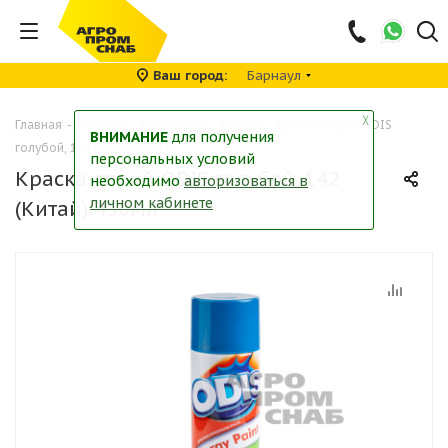
Ваш город
Барнаул
╳
Главная
-
Каталог
-
Автохимия
-
Краски
-
Краска-спрей ODIS
ВНИМАНИЕ
для получения
голубой, 142 (Китай) 450мл
персональных условий
Краска-спрей ODIS голубой, 142
необходимо
авторизоваться в
личном кабинете
(Китай) 450мл