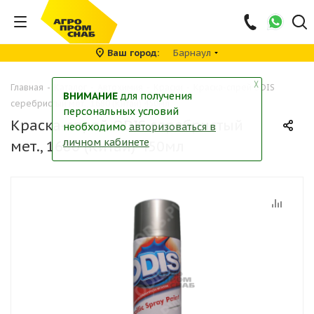
Ваш город
Барнаул
╳
Главная
-
Каталог
-
Автохимия
-
Краски
-
Краска-спрей ODIS
ВНИМАНИЕ
для получения
серебристый мет., 1680 (Китай) 450мл
персональных условий
Краска-спрей ODIS серебристый
необходимо
авторизоваться в
личном кабинете
мет., 1680 (Китай) 450мл