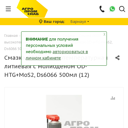
Ваш город
Барнаул
╳
Главная
-
Каталог
-
Автохимия
-
Смазки
-
Смазка ODIS
ВНИМАНИЕ
для получения
высокотемпературная литиевая с молибденом OD-HTG+MoS2,
персональных условий
Ds6066 500мл (12)
необходимо
авторизоваться в
Смазка ODIS высокотемпературная
личном кабинете
литиевая с молибденом OD-
HTG+MoS2, Ds6066 500мл (12)