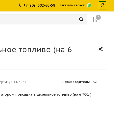
ры
промышленности
Инструменты
Щетки, скребки,
+7 (909) 502-60-58
Заказать звонок
дворники
Лампы
Крепеж
0
ное топливо (на 6
Артикул:
LN2121
Производитель:
LAVR
гатором присадка в дизельное топливо (на 6 700л)