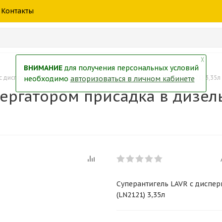
шины
спецтехники
жидкость
товары
масла
фильт
Контакты
тры
екол
Краски
╳
ВНИМАНИЕ
для получения персональных условий
с диспергатором присадка в дизельное топливо (на 6 700л) (LN2121) 3,35л
необходимо
авторизоваться в личном кабинете
ергатором присадка в дизель
Суперантигель LAVR с диспер
(LN2121) 3,35л