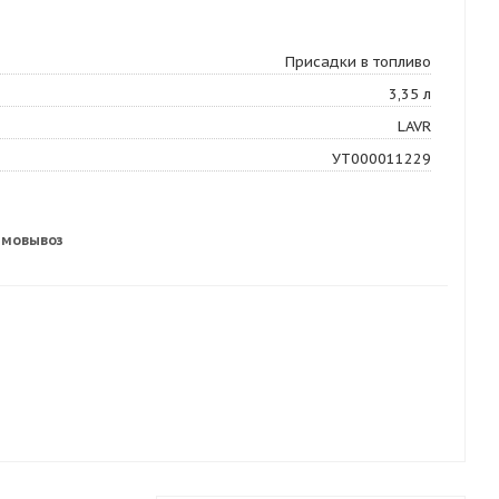
Присадки в топливо
3,35 л
LAVR
УТ000011229
амовывоз