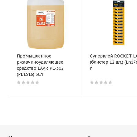
Промышленное
Суперклей ROCKET L
ржавчиноудаляющее
(блистер 12 шт.) (Ln1764) 3
средство LAVR PL-302
г
(PL1516) 30л