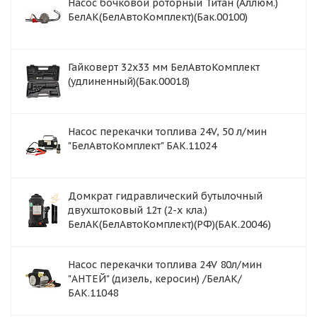
Насос бочковой роторный Титан (Аллюм.)
БелАК(БелАвтоКомплект)(Бак.00100)
Гайковерт 32x33 мм БелАвтоКомплект
(удлиненный)(Бак.00018)
Насос перекачки топлива 24V, 50 л/мин
"БелАвтоКомплект" БАК.11024
Домкрат гидравлический бутылочный
двухштоковый 12т (2-х кла.)
БелАК(БелАвтоКомплект)(РФ)(БАК.20046)
Насос перекачки топлива 24V 80л/мин
"АНТЕЙ" (дизель, керосин) /БелАК/
БАК.11048