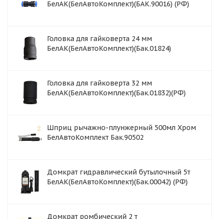
БелАК(БелАвтоКомплект)(БАК.90016) (РФ)
Головка для гайковерта 24 мм
БелАК(БелАвтоКомплект)(Бак.01824)
Головка для гайковерта 32 мм
БелАК(БелАвтоКомплект)(Бак.01832)(РФ)
Шприц рычажно-плунжерный 500мл Хром
БелАвтоКомплект Бак.90502
Домкрат гидравлический бутылочный 5т
БелАК(БелАвтоКомплект)(Бак.00042) (РФ)
Домкрат ромбический 2 т