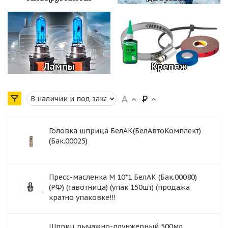
Лампы
Крепеж
Головка шприца БелАК(БелАвтоКомплект)
(Бак.00025)
Пресс-масленка М 10*1 БелАК (Бак.00080)
(РФ) (тавотница) (упак 150шт) (продажа
кратно упаковке!!!
Шприц рычажно-плунжерный 500мл