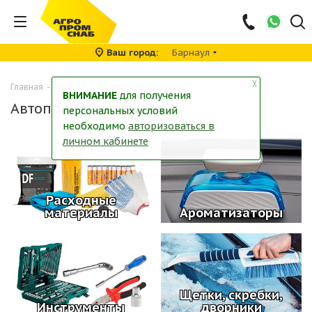
Ваш город
Барнаул
╳
Главная
-
Каталог
-
Автопринадлежности
ВНИМАНИЕ
для получения
Автопринадлежности
персональных условий
необходимо
авторизоваться в
личном кабинете
Расходные
материалы
Ароматизаторы
Щетки, скребки,
Инструменты
дворники