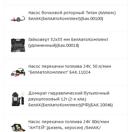
Насос бочковой роторный Титан (Аллюм.)
БелАК(БелАвтоКомплект)(Бак.00100)
Гайковерт 32x33 мм БелАвтоКомплект
(удлиненный)(Бак.00018)
Насос перекачки топлива 24V, 50 л/мин
"БелАвтоКомплект" БАК.11024
Домкрат гидравлический бутылочный
двухштоковый 12т (2-х кла.)
БелАК(БелАвтоКомплект)(РФ)(БАК.20046)
Насос перекачки топлива 24V 80л/мин
"АНТЕЙ" (дизель, керосин) /БелАК/