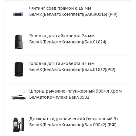
Фитинг соед.прямой d.16 мм
БелАК(БелАвтоКомплект)(БАК.90016) (РФ)
Головка для гайковерта 24 мм
БелАК(БелАвтоКомплект)(Бак.01824)
Головка для гайковерта 32 мм
БелАК(БелАвтоКомплект)(Бак.01832)(РФ)
Шприц рычажно-плунжерный 500мл Хром
БелАвтоКомплект Бак.90502
Домкрат гидравлический бутылочный 5т
БелАК(БелАвтоКомплект)(Бак.00042) (РФ)