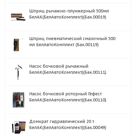
Шприц рычажно-плунжерный 500мл
БелАК(БелАвтоКомплект)(Бак.00019)
Шприц пневматический смазочный 500
мл БелАвтоКомплект (Бак.00119)
Насос бочковой рычажный
БелАК(БелАвтоКомплект)(Бак.00111)
Насос бочковой роторный Гефест
БелАК(БелАвтоКомплект)(Бак.00110)
Домкрат гидравлический 20 т
БелАК(БелАвтоКомплект)(Бак.00049)