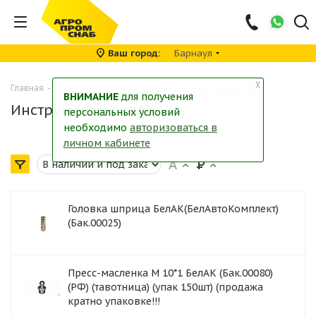
Ваш город
Барнаул
╳
Главная
-
Каталог
-
Автопринадлежности
-
Инструменты
ВНИМАНИЕ
для получения
Инструменты БелАК
персональных условий
необходимо
авторизоваться в
личном кабинете
Головка шприца БелАК(БелАвтоКомплект)
(Бак.00025)
Пресс-масленка М 10*1 БелАК (Бак.00080)
(РФ) (тавотница) (упак 150шт) (продажа
кратно упаковке!!!