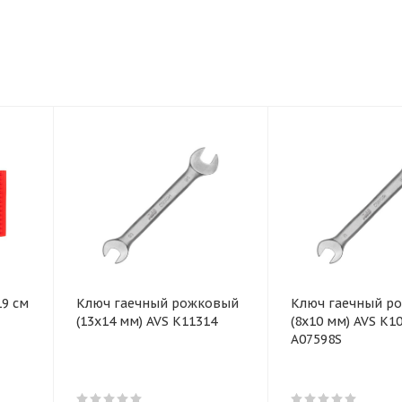
19 см
Ключ гаечный рожковый
Ключ гаечный р
(13х14 мм) AVS K11314
(8х10 мм) AVS K1
A07598S