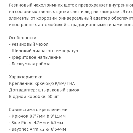
Резиновый чехол зимних щеток предохраняет внутренню
на составных звеньях щетки снег и лед не замерзает. Эт
элементы от коррозии. Универсальный адаптер обеспечит
иностранных автомобилей с традиционными типами пов
Особенности:
- Резиновый чехол
- Широкий диапазон температур
- Графитовое напыление
- Бесшумная работа
Характеристики:
Крепление: крючок/SP/BA/THA
Доп.адаптер: штырьковый замок
В одной коробке: 50 шт
Совместима с креплениями:
- Крючок 8.7*7мм b 9*11мм
- Side Pin д. 4.7мм и 6.5мм
- Bayonet Arm 7.2 & 8*34мм