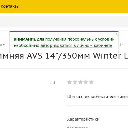
шины
спецтехники
жидкость
товары
масла
фильт
Контакты
тры
екол
Краски
╳
ВНИМАНИЕ
для получения персональных условий
ки
-
Щетка стеклоочистителя зимняя AVS 14"/350мм Winter Line WB-14
необходимо
авторизоваться в личном кабинете
мняя AVS 14"/350мм Winter 
Щетка стеклоочистителя зимня
Характеристики