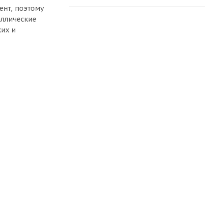
нт, поэтому
аллические
ких и