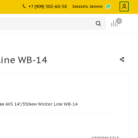
ры
промышленности
Инструменты
Щетки, скребки,
+7 (909) 502-60-58
Заказать звонок
дворники
Лампы
Крепеж
0
Line WB-14
я AVS 14"/350мм Winter Line WB-14