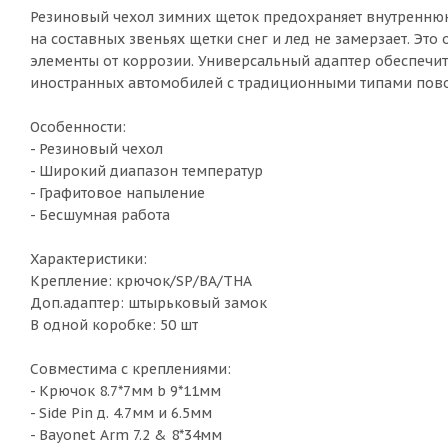
Резиновый чехол зимних щеток предохраняет внутренню
на составных звеньях щетки снег и лед не замерзает. Эт
элементы от коррозии. Универсальный адаптер обеспечит
иностранных автомобилей с традиционными типами пов
Особенности:
- Резиновый чехол
- Широкий диапазон температур
- Графитовое напыление
- Бесшумная работа
Характеристики:
Крепление: крючок/SP/BA/THA
Доп.адаптер: штырьковый замок
В одной коробке: 50 шт
Совместима с креплениями:
- Крючок 8.7*7мм b 9*11мм
- Side Pin д. 4.7мм и 6.5мм
- Bayonet Arm 7.2 & 8*34мм