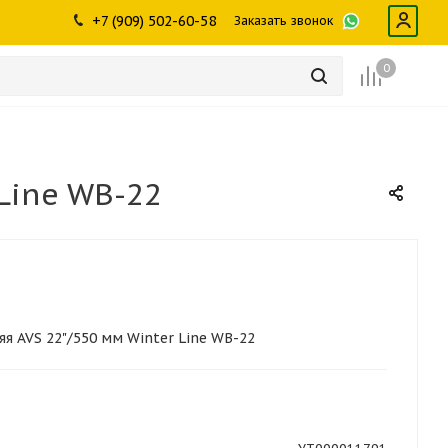
ры
промышленности
Инструменты
Щетки, скребки,
+7 (909) 502-60-58
Заказать звонок
дворники
Лампы
Крепеж
0
Line WB-22
я AVS 22"/550 мм Winter Line WB-22