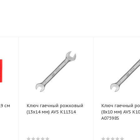
19 см
Ключ гаечный рожковый
Ключ гаечный р
(13х14 мм) AVS K11314
(8х10 мм) AVS K1
A07598S