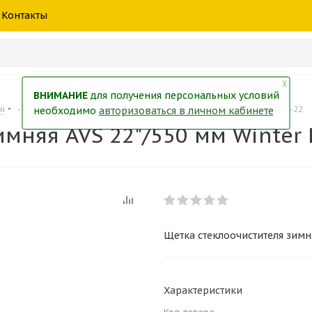
шины
спецтехники
жидкость
товары
масла
фильт
Контакты
тры
екол
Краски
╳
ВНИМАНИЕ
для получения персональных условий
ки
-
Щетка стеклоочистителя зимняя AVS 22"/550 мм Winter Line WB-22
необходимо
авторизоваться в личном кабинете
мняя AVS 22"/550 мм Winter 
Щетка стеклоочистителя зимня
Характеристики