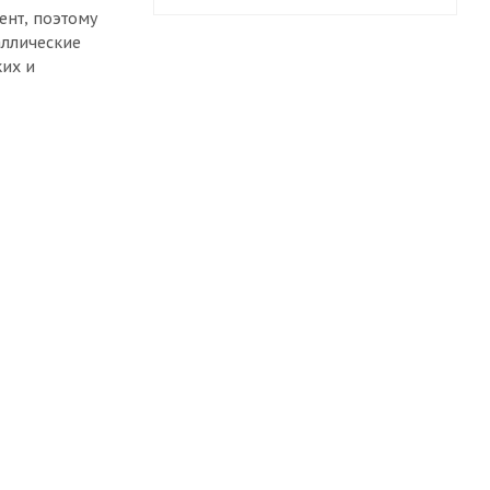
нт, поэтому
аллические
ких и