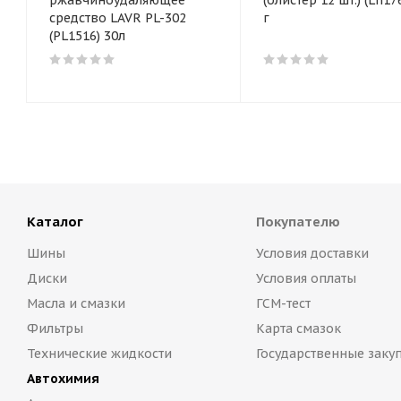
ржавчиноудаляющее
(блистер 12 шт.) (Ln1764) 3
средство LAVR PL-302
г
(PL1516) 30л
Каталог
Покупателю
Шины
Условия доставки
Диски
Условия оплаты
Масла и смазки
ГСМ-тест
Фильтры
Карта смазок
Технические жидкости
Государственные заку
Автохимия