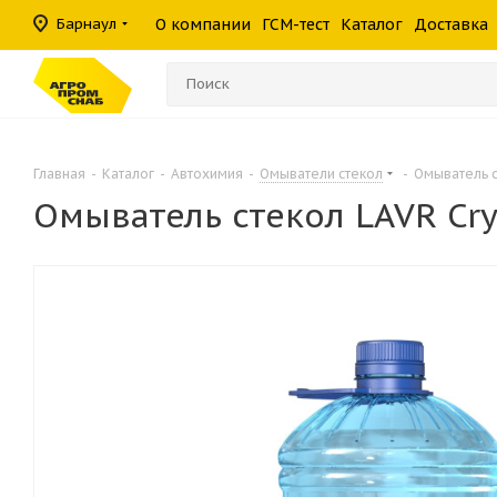
масла
фильтры
средства
шины
Барнаул
О компании
ГСМ-тест
Каталог
Доставка
Консистентные
Гидравлические
Герметики
Прочие филь
Омыватели ст
смазки
фильтры
Главная
-
Каталог
-
Автохимия
-
Омыватели стекол
-
Омыватель с
Омыватель стекол LAVR Cry