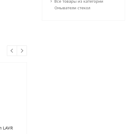
Все товары из категории
Омыватели стекол
л LAVR
Омыватель стекол LAVR
Фиксатор рез