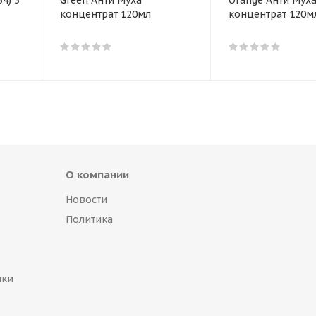
Green Анти Муха
Orange Анти Мух
концентрат 120мл
концентрат 120м
О компании
Новости
Политика
пки