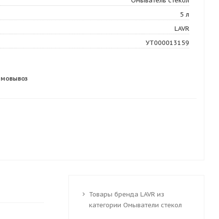
Омыватель стекол
5 л
LAVR
УТ000013159
амовывоз
Товары бренда LAVR из
категории Омыватели стекол