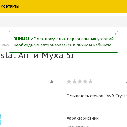
шины
спецтехники
жидкость
товары
масла
фильт
Контакты
тры
екол
Краски
╳
ВНИМАНИЕ
для получения персональных условий
текол LAVR Crystal Анти Муха 5л
необходимо
авторизоваться в личном кабинете
stal Анти Муха 5л
Омыватель стекол LAVR Crysta
Характеристики