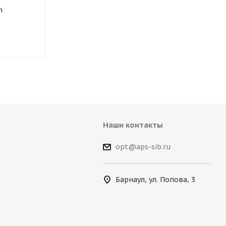
а
Crystal Анти Муха
неразъемный
л
концентрат 120мл
Наши контакты
opt@aps-sib.ru
Барнаул, ул. Попова, 3