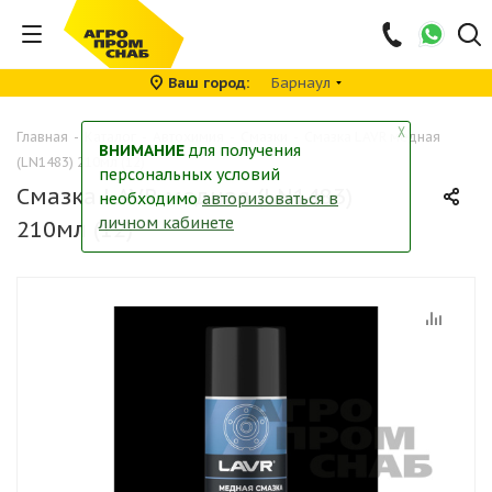
Ваш город
Барнаул
╳
Главная
-
Каталог
-
Автохимия
-
Смазки
-
Смазка LAVR медная
ВНИМАНИЕ
для получения
(LN1483) 210мл (12)
персональных условий
Смазка LAVR медная (LN1483)
необходимо
авторизоваться в
личном кабинете
210мл (12)