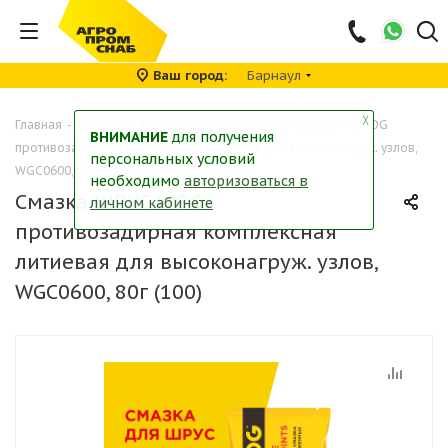
Ваш город
Барнаул
╳
Главная
-
Каталог
-
Автохимия
-
Смазки
-
Смазка ШРУС WOG
ВНИМАНИЕ
для получения
противозадирная комплексная литиевая для высоконагруж. узлов,
персональных условий
WGC0600, 80г (100)
необходимо
авторизоваться в
Смазка ШРУС WOG
личном кабинете
противозадирная комплексная
литиевая для высоконагруж. узлов,
WGC0600, 80г (100)