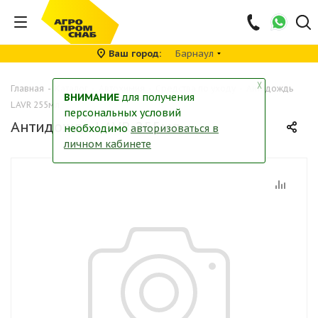
Ваш город
Барнаул
╳
Главная
-
Каталог
-
Автохимия
-
Средства по уходу
-
Антидождь
ВНИМАНИЕ
для получения
LAVR 255мл
персональных условий
Антидождь LAVR 255мл
необходимо
авторизоваться в
личном кабинете