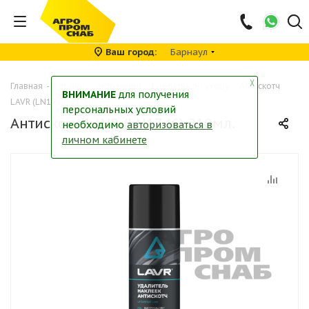
Ваш город
Барнаул
╳
Главная
-
Каталог
-
Автохимия
-
Средства по уходу
-
Антискотч
ВНИМАНИЕ
для получения
LAVR (LN1746) 210мл.
персональных условий
Антискотч LAVR (LN1746) 210мл.
необходимо
авторизоваться в
личном кабинете