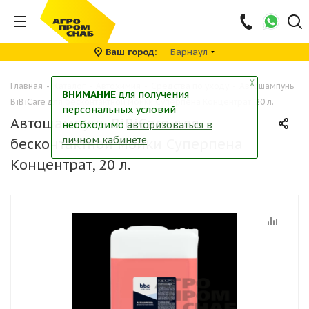
Ваш город
Барнаул
╳
Главная
-
Каталог
-
Автохимия
-
Средства по уходу
-
Автошампунь
ВНИМАНИЕ
для получения
BiBiCare для бесконтактной мойки Суперпена Концентрат, 20 л.
персональных условий
Автошампунь BiBiCare для
необходимо
авторизоваться в
личном кабинете
бесконтактной мойки Суперпена
Концентрат, 20 л.