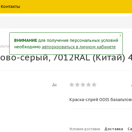
шины
спецтехники
жидкость
товары
масла
фильт
Контакты
тры
екол
Краски
╳
ВНИМАНИЕ
для получения персональных условий
льтово-серый, 7012RAL (Китай) 450мл
необходимо
авторизоваться в личном кабинете
ово-серый, 7012RAL (Китай) 
Краска-спрей ODIS базальтов
Условия доставки
Доставка
С