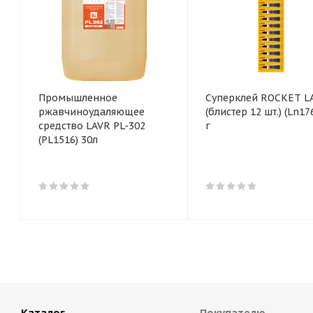
Промышленное
Суперклей ROCKET L
ржавчиноудаляющее
(блистер 12 шт.) (Ln1764) 3
средство LAVR PL-302
г
(PL1516) 30л
Каталог
Покупателю