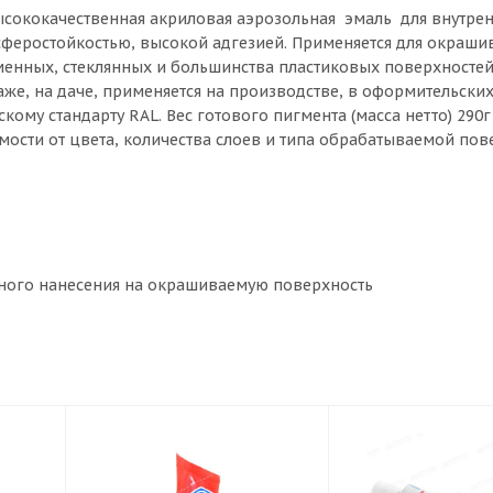
 высококачественная акриловая аэрозольная эмаль для внутре
сферостойкостью, высокой адгезией. Применяется для окраши
аменных, стеклянных и большинства пластиковых поверхносте
же, на даче, применяется на производстве, в оформительских
ому стандарту RAL. Вес готового пигмента (масса нетто) 290г 
имости от цвета, количества слоев и типа обрабатываемой пов
ного нанесения на окрашиваемую поверхность