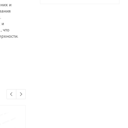
нних и
вания
й.
 и
, что
ерхности.