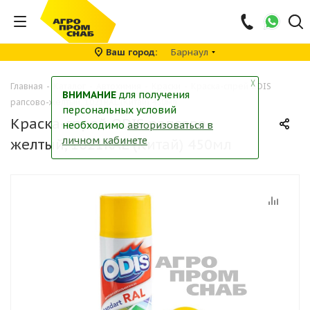
Ваш город
Барнаул
╳
Главная
-
Каталог
-
Автохимия
-
Краски
-
Краска-спрей ODIS
ВНИМАНИЕ
для получения
рапсово-желтый, 1021RAL (Китай) 450мл
персональных условий
Краска-спрей ODIS рапсово-
необходимо
авторизоваться в
личном кабинете
желтый, 1021RAL (Китай) 450мл