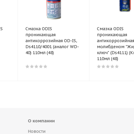
IS
Смазка ODIS
Смазка ODIS
проникающая
проникающая
антикоррозийная OD-IS,
антикоррозийная
Ds4110/4001 (аналог WD-
молибденом "Жи
40) 110мл (48)
ключ" (Ds4111) (К
110мл (48)
О компании
Новости