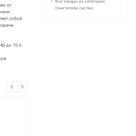
Все товары из категории
ях от
Очистители систем
ярном
ляет собой
подачи
40 до 70 л
ков