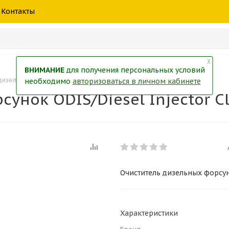
шины
спецтехники
жидкость
товары
масла
фильт
Контакты
тры
екол
Краски
╳
ВНИМАНИЕ
для получения персональных условий
дизельных форсунок ODIS/Diesel Injector Cleaner 324мл
необходимо
авторизоваться в личном кабинете
унок ODIS/Diesel Injector C
Очиститель дизельных форсуно
Характеристики