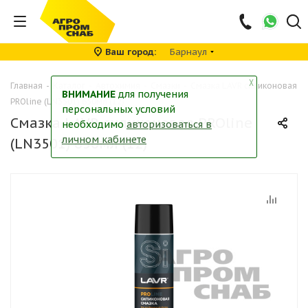
Ваш город
Барнаул
╳
Главная
-
Каталог
-
Автохимия
-
Смазки
-
Смазка LAVR силиконовая
ВНИМАНИЕ
для получения
PROline (LN3501) 650мл (12)
персональных условий
Смазка LAVR силиконовая PROline
необходимо
авторизоваться в
личном кабинете
(LN3501) 650мл (12)