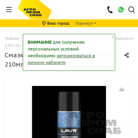
Ваш город
Барнаул
╳
Главная
-
Каталог
-
Автохимия
-
Смазки
-
Смазка LAVR силиконовая
ВНИМАНИЕ
для получения
(LN1541) 210мл (12)
персональных условий
Смазка LAVR силиконовая (LN1541)
необходимо
авторизоваться в
личном кабинете
210мл (12)