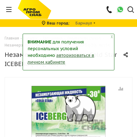
Ваш город
Барнаул
╳
Главная
-
Каталог
-
Автохимия
-
Омыватели стекол
-
ВНИМАНИЕ
для получения
Незамерзающая жидкость Cold Star ICEBERG (-30), 4кг/5л
персональных условий
Незамерзающая жидкость Cold Star
необходимо
авторизоваться в
личном кабинете
ICEBERG (-30), 4кг/5л